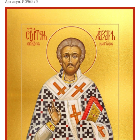
Артикул:
И096579