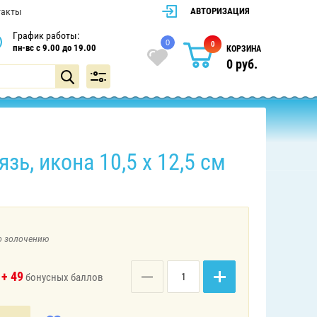
такты
АВТОРИЗАЦИЯ
График работы:
0
0
пн-вс с 9.00 до 19.00
КОРЗИНА
0
руб.
ь, икона 10,5 х 12,5 см
о золочению
+ 49
.
бонусных баллов