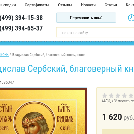
 и скидки
Сертификаты
Отзывы
Новости
Статьи
Кон
 (499) 394-15-38
Перезвонить вам?
 (499) 394-65-37
ИКОНЫ
\ Владислав Сербский, благоверный князь, икона
ислав Сербский, благоверный княз
И096347
МДФ, UV печать п
1 620
руб