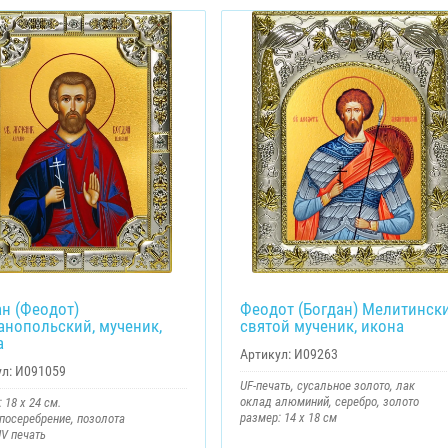
ан (Феодот)
Феодот (Богдан) Мелитински
анопольский, мученик,
святой мученик, икона
а
Артикул:
И09263
л:
И091059
UF-печать, сусальное золото, лак
оклад алюминий, серебро, золото
 18 х 24 см.
размер: 14 х 18 см
 посеребрение, позолота
V печать