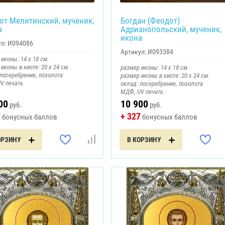
от Мелитинский, мученик,
Богдан (Феодот)
а
Адрианопольский, мученик,
икона
л:
И094086
Артикул:
И093384
иконы: 14 х 18 см.
иконы в киоте: 20 х 24 см.
размер иконы: 14 х 18 см.
 посеребрение, позолота
размер иконы в киоте: 20 х 24 см.
V печать
оклад: посеребрение, позолота
МДФ, UV печать
00
10 900
руб.
руб.
7
+ 327
бонусных баллов
бонусных баллов
ОРЗИНУ
В КОРЗИНУ