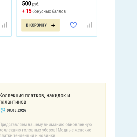
500
руб.
+ 15
бонусных баллов
В КОРЗИНУ
Коллекция платков, накидок и
палантинов
08.05.2026
Представляем вашему вниманию обновленную
коллекцию головных уборов! Модные женские
платки тенденции и новинки.