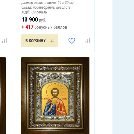
размер иконы в киоте: 24 х 30 см.
оклад: посеребрение, позолота
МДФ, UV печать
13 900
руб.
+ 417
бонусных баллов
В КОРЗИНУ