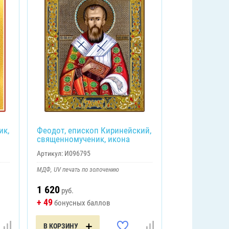
ик,
Феодот, епископ Киринейский,
священномученик, икона
Артикул:
И096795
МДФ, UV печать по золочению
1 620
руб.
+ 49
бонусных баллов
В КОРЗИНУ