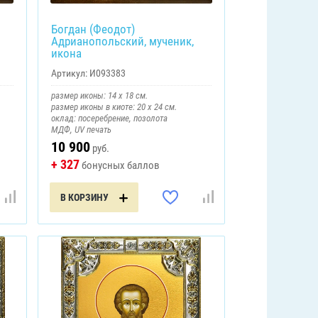
Богдан (Феодот)
Адрианопольский, мученик,
икона
Артикул:
И093383
размер иконы: 14 х 18 см.
размер иконы в киоте: 20 х 24 см.
оклад: посеребрение, позолота
МДФ, UV печать
10 900
руб.
+ 327
бонусных баллов
В КОРЗИНУ