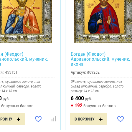
ан (Феодот)
Богдан (Феодот)
анопольский, мученик,
Адрианопольский, мученик,
а
икона
л:
И55151
Артикул:
И09262
ть, сусальное золото, лак
UF-печать, сусальное золото, лак
алюминий, серебро, золото
оклад алюминий, серебро, золото
 14 х 18 см
размер: 14 х 18 см
0
6 400
руб.
руб.
2
+ 192
бонусных баллов
бонусных баллов
ОРЗИНУ
В КОРЗИНУ