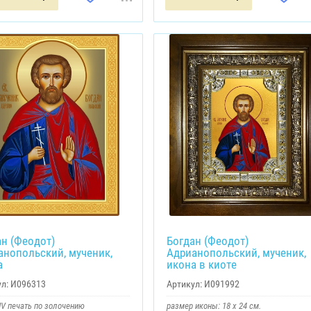
ан (Феодот)
Богдан (Феодот)
анопольский, мученик,
Адрианопольский, мученик,
а
икона в киоте
л:
И096313
Артикул:
И091992
V печать по золочению
размер иконы: 18 х 24 см.