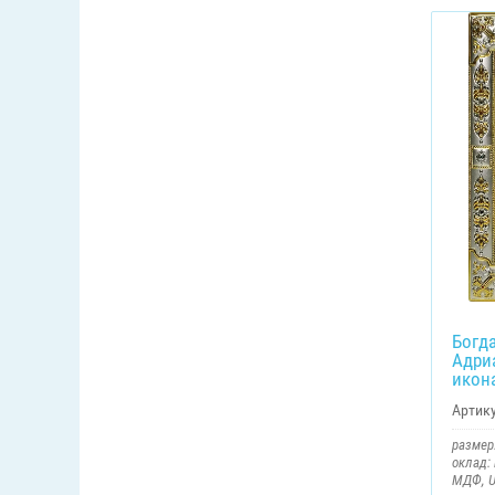
Богд
Адри
икон
Артику
размер:
оклад:
МДФ, U