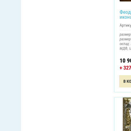
Феод
икон
Артику
размер 
размер 
оклад:
МДФ, U
10 9
+ 32
В К