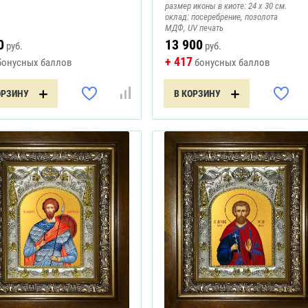
размер иконы в киоте: 24 х 30 см.
оклад: посеребрение, позолота
МДФ, UV печать
0
13 900
руб.
руб.
+ 417
онусных баллов
бонусных баллов
ОРЗИНУ
В КОРЗИНУ