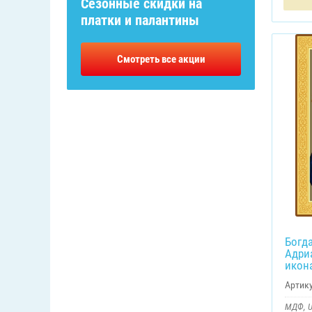
Сезонные скидки на
платки и палантины
Смотреть все акции
Богд
Адри
икон
Артику
МДФ, U