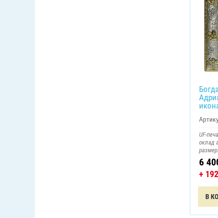
Богд
Адри
икон
Артику
UF-печа
оклад 
размер:
6 40
+ 19
В К