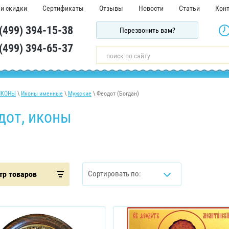
 и скидки
Сертификаты
Отзывы
Новости
Статьи
Кон
 (499) 394-15-38
Перезвонить вам?
 (499) 394-65-37
ИКОНЫ
\
Иконы именные
\
Мужские
\ Феодот (Богдан)
дот, иконы
тр товаров
Сортировать по: