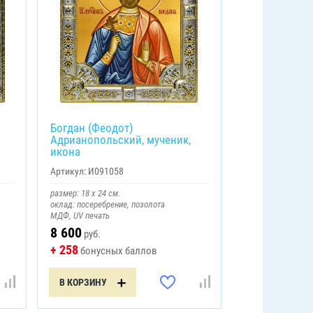
Богдан (Феодот)
Адрианопольский, мученик,
икона
Артикул:
И091058
размер: 18 х 24 см.
оклад: посеребрение, позолота
МДФ, UV печать
8 600
руб.
+ 258
бонусных баллов
В КОРЗИНУ