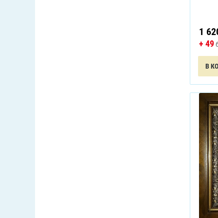
1 62
+ 49
б
В К