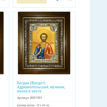
Богдан (Феодот)
Адрианопольский, мученик,
икона в киоте
Артикул:
И091991
размер иконы: 18 х 24 см.