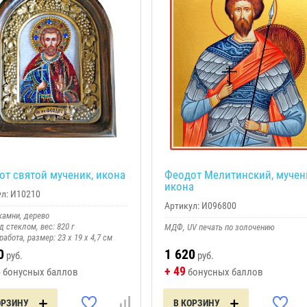
от святой мученик, икона
Феодот Мелитинский, мучен
икона
л:
И10210
Артикул:
И096800
камни, дерево
д стеклом, вес: 820 г
МДФ, UV печать по золочению
работа, размер: 23 х 19 х 4,7 см
0
1 620
руб.
руб.
8
+ 49
бонусных баллов
бонусных баллов
ОРЗИНУ
В КОРЗИНУ