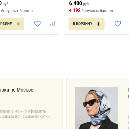
0
6 400
руб.
руб.
8
+ 192
бонусных баллов
бонусных баллов
ОРЗИНУ
В КОРЗИНУ
авка по Москве
агазине можно оформить
у заказа при сумме покупки